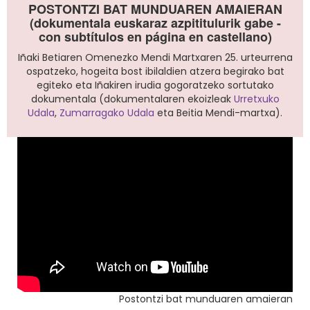
POSTONTZI BAT MUNDUAREN AMAIERAN
(dokumentala euskaraz azpititulurik gabe -
con subtítulos en página en castellano)
Iñaki Betiaren Omenezko Mendi Martxaren 25. urteurrena
ospatzeko, hogeita bost ibilaldien atzera begirako bat
egiteko eta Iñakiren irudia gogoratzeko sortutako
dokumentala (dokumentalaren ekoizleak
Urretxuko
Udala
,
Zumarragako Udala
eta Beitia Mendi-martxa).
Postontzi bat munduaren amaieran