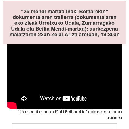
"25 mendi martxa Iñaki Beitiarekin"
dokumentalaren trailerra (dokumentalaren
ekoizleak Urretxuko Udala, Zumarragako
Udala eta Beitia Mendi-martxa); aurkezpena
maiatzaren 23an Zelai Arizti aretoan, 19:30an
"25 mendi martxa Iñaki Beitiarekin" dokumentalaren
trailerra