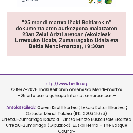
"25 mendi martxa Iñaki Beitiarekin"
dokumentalaren aurkezpena maiatzaren
23an Zelai Arizti aretoan (ekoizleak
Urretxuko Udala, Zumarragako Udala eta
Beitia Mendi-martxa), 19:30an
http://www.beitia.org
© 1997-2026. Iñaki Beitiaren omenezko Mendi-martxa
—25 urte baino gehiago Internet amaraunean—
Antolatzaileak:
Goierri Kirol Elkartea ¦ Lekaio Kultur Elkartea ¦
Ostadar Mendi Taldea (IFK: G20341673)
Urretxu-Zumarraga Ikastola ¦ Zintzo Mintzo Euskaltzale Elkartea
Urretxu-Zumarraga (Gipuzkoa). Euskal Herria - The Basque
Country